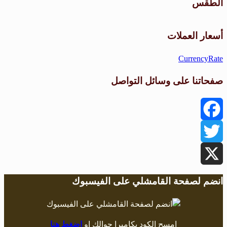
الطقس
طقس القامشلي
أسعار العملات
CurrencyRate
صفحاتنا على وسائل التواصل
Facebook
Twitter
X
انضم لصفحة القامشلي على الفيسبوك
امسح الكود بكاميرا جوالك او
اضغط هنا