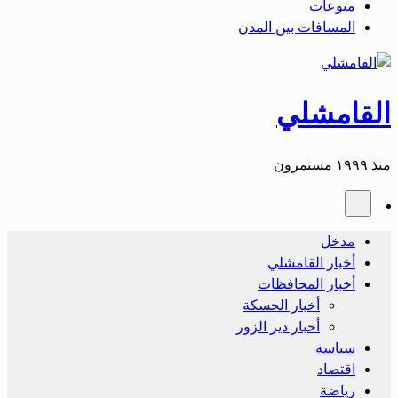
منوعات
المسافات بين المدن
القامشلي
منذ ١٩٩٩ مستمرون
مدخل
أخبار القامشلي
أخبار المحافظات
أخبار الحسكة
أحبار دير الزور
سياسة
اقتصاد
رياضة