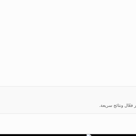
عّال ونتائج سريعة.