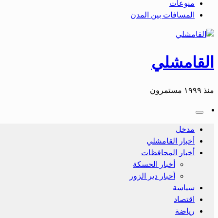
منوعات
المسافات بين المدن
القامشلي
منذ ١٩٩٩ مستمرون
مدخل
أخبار القامشلي
أخبار المحافظات
أخبار الحسكة
أحبار دير الزور
سياسة
اقتصاد
رياضة