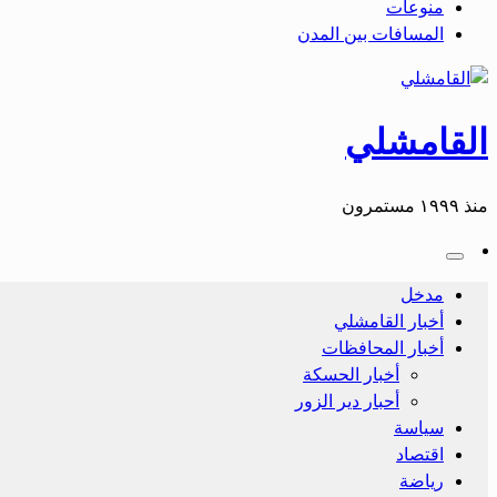
منوعات
المسافات بين المدن
القامشلي
منذ ١٩٩٩ مستمرون
مدخل
أخبار القامشلي
أخبار المحافظات
أخبار الحسكة
أحبار دير الزور
سياسة
اقتصاد
رياضة