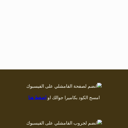
امسح الكود بكاميرا جوالك او
اضغط هنا