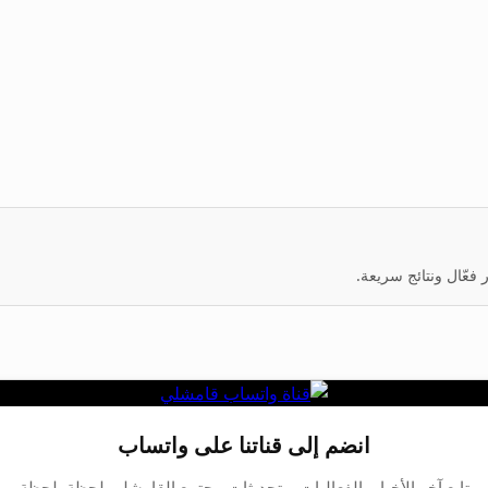
عّال ونتائج سريعة.
انضم إلى قناتنا على واتساب
تابع آخر الأخبار، الفعاليات، وتحديثات مجتمع القامشلي لحظة بلحظة