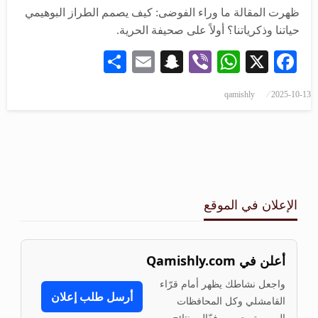
ظهرت المقالة ما وراء الفوضى: كيف يصمم الطراز البوهيمي
حياتنا وذكرياتنا؟ أولاً على صحيفة الحرية.
Share
Snapchat
Email
WhatsApp
Viber
Facebook
X
qamishly
2025-10-13
الإعلان في الموقع
أعلن في Qamishly.com
واجعل نشاطك يظهر أمام قرّاء
أرسل طلب إعلان
القامشلي وكل المحافظات
السورية. جمهور فعّال ونتائج