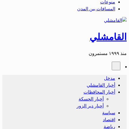
منوعات
المسافات بين المدن
القامشلي
منذ ١٩٩٩ مستمرون
مدخل
أخبار القامشلي
أخبار المحافظات
أخبار الحسكة
أحبار دير الزور
سياسة
اقتصاد
رياضة