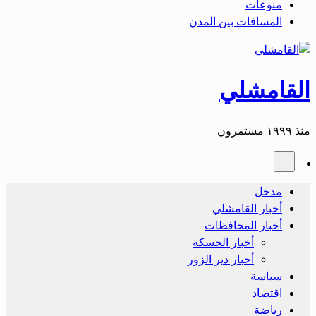
منوعات
المسافات بين المدن
القامشلي
منذ ١٩٩٩ مستمرون
مدخل
أخبار القامشلي
أخبار المحافظات
أخبار الحسكة
أحبار دير الزور
سياسة
اقتصاد
رياضة