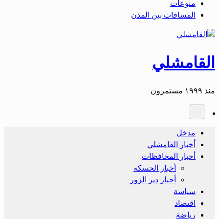
منوعات
المسافات بين المدن
القامشلي
منذ ١٩٩٩ مستمرون
مدخل
أخبار القامشلي
أخبار المحافظات
أخبار الحسكة
أحبار دير الزور
سياسة
اقتصاد
رياضة