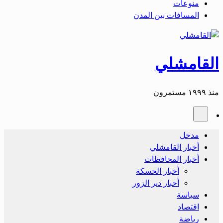
منوعات
المسافات بين المدن
القامشلي
منذ ١٩٩٩ مستمرون
مدخل
أخبار القامشلي
أخبار المحافظات
أخبار الحسكة
أحبار دير الزور
سياسة
اقتصاد
رياضة