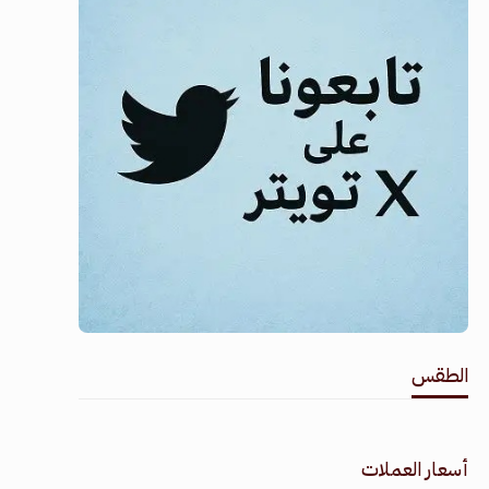
الطقس
طقس القامشلي
أسعار العملات