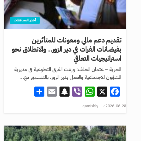
أخبار المحافظات
تقديم دعم مالي ومعونات للمتأثرين
بفيضانات الفرات في دير الزور.. والانطلاق نحو
استراتيجيات التعافي
الحرية – عثمان الخلف: وزعت الفرق التطوعية في مديرية
الشؤون الاجتماعية والعمل بدير الزور، بالتنسيق مع…
Share
Snapchat
Email
WhatsApp
Viber
Facebook
X
qamishly
2026-06-28