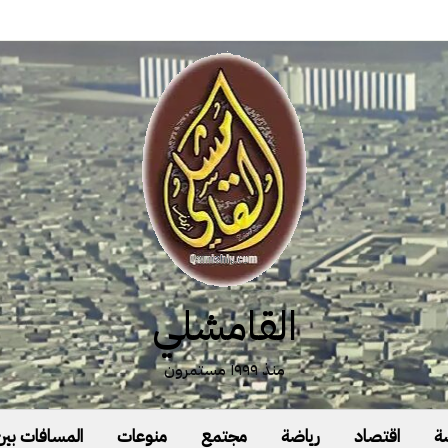
القامشلي
منذ ١٩٩٩ مستمرون
ة
اقتصاد
رياضة
مجتمع
منوعات
المسافات بين