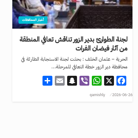
أخبار المحافظات
لجنة الطوارئ بدير الزور تناقش تعافي المنطقة
من آثار فيضان الفرات
الحرية – عثمان الخلف : بحثت لجنة الاستجابة الطارئة في
محافظة دير الزور خطة التعافي للمرحلة…
Share
Snapchat
Email
WhatsApp
Viber
Facebook
X
qamishly
2026-06-26