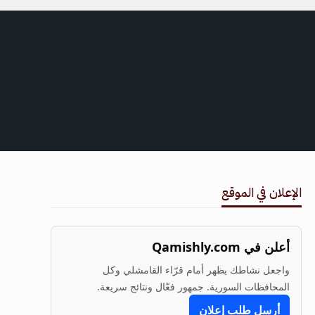
الإعلان في الموقع
أعلن في Qamishly.com
واجعل نشاطك يظهر أمام قرّاء القامشلي وكل
المحافظات السورية. جمهور فعّال ونتائج سريعة.
أرسل طلب إعلان