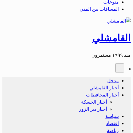
منوعات
المسافات بين المدن
القامشلي
منذ ١٩٩٩ مستمرون
مدخل
أخبار القامشلي
أخبار المحافظات
أخبار الحسكة
أحبار دير الزور
سياسة
اقتصاد
رياضة