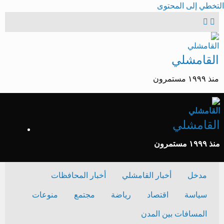
التخطي إلى المحتوى
القامشلي
منذ ١٩٩٩ مستمرون
القامشلي
منذ ١٩٩٩ مستمرون
مدخل
أخبار القامشلي
أخبار المحافظات
سياسة
اقتصاد
رياضة
مجتمع
منوعات
المسافات بين المدن