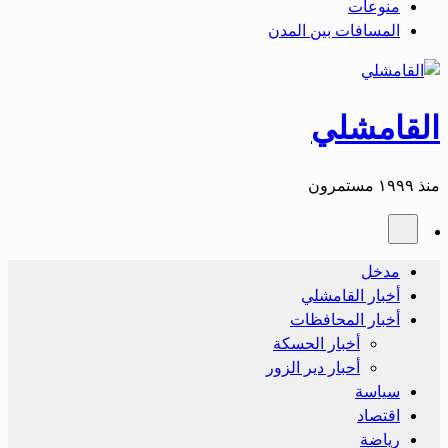
منوعات
المسافات بين المدن
القامشلي
منذ ١٩٩٩ مستمرون
مدخل
أخبار القامشلي
أخبار المحافظات
أخبار الحسكة
أحبار دير الزور
سياسة
اقتصاد
رياضة