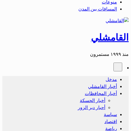
منوعات
المسافات بين المدن
القامشلي
منذ ١٩٩٩ مستمرون
مدخل
أخبار القامشلي
أخبار المحافظات
أخبار الحسكة
أحبار دير الزور
سياسة
اقتصاد
رياضة