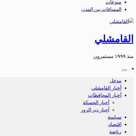
منوعات
المسافات بين المدن
القامشلي
منذ ١٩٩٩ مستمرون
مدخل
أخبار القامشلي
أخبار المحافظات
أخبار الحسكة
أحبار دير الزور
سياسة
اقتصاد
رياضة