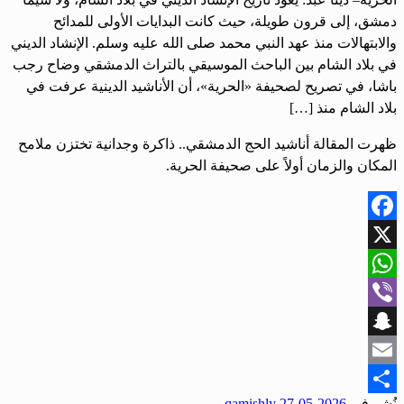
دمشق، إلى قرون طويلة، حيث كانت البدايات الأولى للمدائح
والابتهالات منذ عهد النبي محمد صلى الله عليه وسلم. الإنشاد الديني
في بلاد الشام بين الباحث الموسيقي بالتراث الدمشقي وضاح رجب
باشا، في تصريح لصحيفة «الحرية»، أن الأناشيد الدينية عرفت في
بلاد الشام منذ […]
ظهرت المقالة أناشيد الحج الدمشقي.. ذاكرة وجدانية تختزن ملامح
المكان والزمان أولاً على صحيفة الحرية.
Facebook
X
WhatsApp
Viber
Snapchat
Email
نُشر في
2026-05-27
qamishly