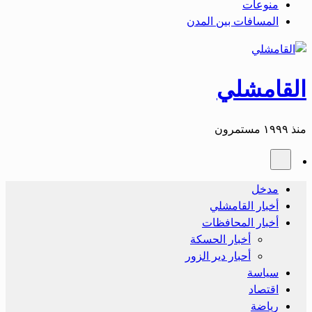
منوعات
المسافات بين المدن
القامشلي
منذ ١٩٩٩ مستمرون
مدخل
أخبار القامشلي
أخبار المحافظات
أخبار الحسكة
أحبار دير الزور
سياسة
اقتصاد
رياضة