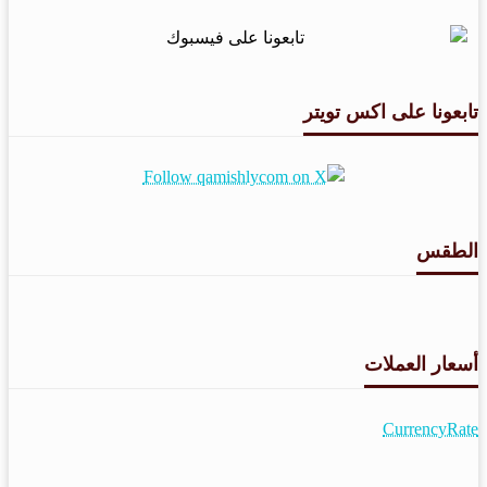
تابعونا على اكس تويتر
الطقس
طقس القامشلي
أسعار العملات
CurrencyRate