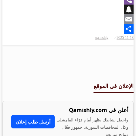
Viber
Snapchat
Email
qamishly
2025-11-18
Share
الإعلان في الموقع
أعلن في Qamishly.com
واجعل نشاطك يظهر أمام قرّاء القامشلي
أرسل طلب إعلان
وكل المحافظات السورية. جمهور فعّال
ونتائج سريعة.