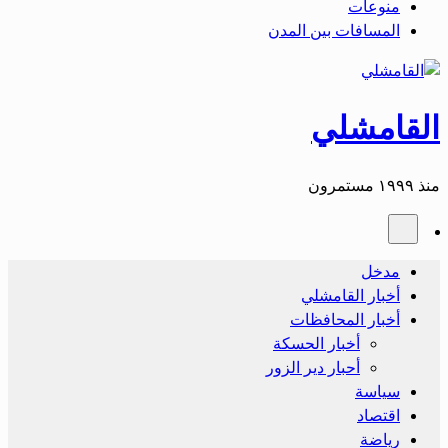
منوعات
المسافات بين المدن
القامشلي
منذ ١٩٩٩ مستمرون
مدخل
أخبار القامشلي
أخبار المحافظات
أخبار الحسكة
أحبار دير الزور
سياسة
اقتصاد
رياضة