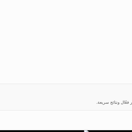
عّال ونتائج سريعة.