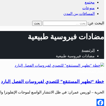
مجتمع
منوعات
المسافات بين المدن
البحث عن:
مضادات فيروسية طبيعية
الرئيسية
مضادات فيروسية طبيعية
أخبار المحافظات
خطة “تطهير المستنقع” للتصدي لفيروسات الفصل البارد
الحرية – لوريس عمران: في ظل الانتشار الواسع لموجات الإنفلونزا وا