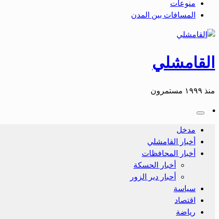
منوعات
المسافات بين المدن
القامشلي
منذ ١٩٩٩ مستمرون
مدخل
أخبار القامشلي
أخبار المحافظات
أخبار الحسكة
أحبار دير الزور
سياسة
اقتصاد
رياضة