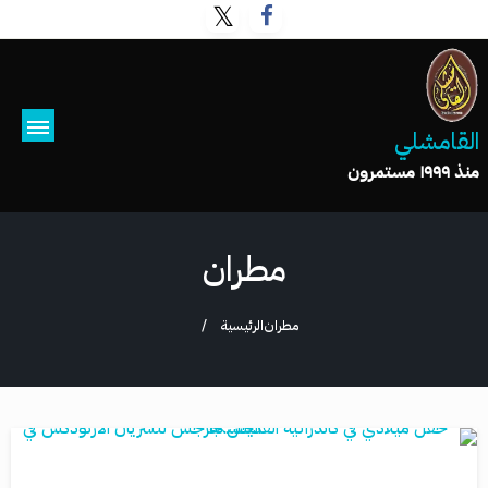
القامشلي
منذ ١٩٩٩ مستمرون
مطران
مطران
الرئيسية