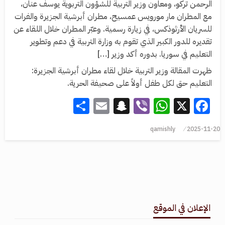
الرحمن تركو، ومعاون وزير التربية للشؤون التربوية يوسف عنان،
مع المطران مار مورويس عمسيح، مطران أبرشية الجزيرة والفرات
للسريان الأرثوذكس، في زيارة رسمية. وعبّر المطران خلال اللقاء عن
تقديره للدور الكبير الذي تقوم به وزارة التربية في دعم وتطوير
التعليم في سوريا. بدوره أكد وزير […]
ظهرت المقالة وزير التربية خلال لقاء مطران أبرشية الجزيرة:
التعليم حق لكل طفل أولاً على صحيفة الحرية.
Share
Snapchat
Email
WhatsApp
Viber
Facebook
X
qamishly
2025-11-20
الإعلان في الموقع