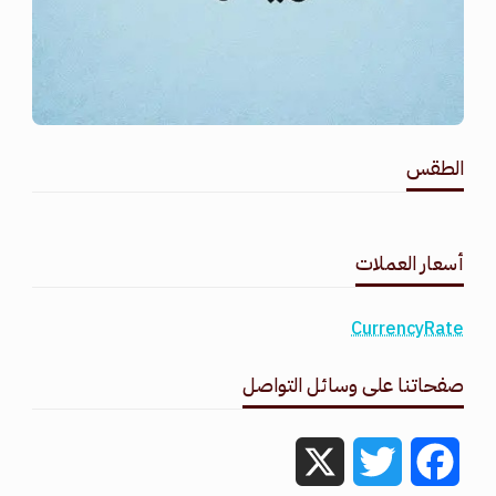
الطقس
طقس القامشلي
أسعار العملات
CurrencyRate
صفحاتنا على وسائل التواصل
X
Twitter
Facebook