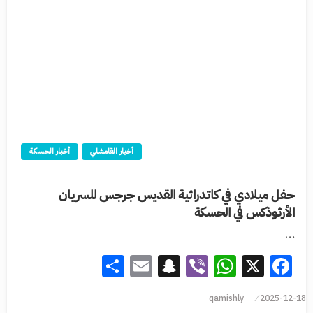
أخبار القامشلي
أخبار الحسكة
حفل ميلادي في كاتدرائية القديس جرجس للسريان
الأرثوذكس في الحسكة
…
Share
Snapchat
Email
WhatsApp
Viber
Facebook
X
qamishly
2025-12-18