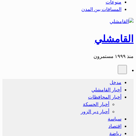
منوعات
المسافات بين المدن
القامشلي
منذ ١٩٩٩ مستمرون
مدخل
أخبار القامشلي
أخبار المحافظات
أخبار الحسكة
أحبار دير الزور
سياسة
اقتصاد
رياضة