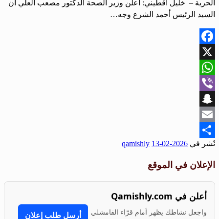
الحرية – خليل اقطيني: أعلن وزير الصحة الدكتور مصعب العلي أن
السيد الرئيس أحمد الشرع وجه…
Facebook
X
WhatsApp
Viber
Snapchat
Email
نُشر في
2026-02-13
qamishly
Share
الإعلان في الموقع
أعلن في Qamishly.com
واجعل نشاطك يظهر أمام قرّاء القامشلي
أرسل طلب إعلان