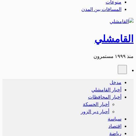
منوعات
المسافات بين المدن
القامشلي
منذ ١٩٩٩ مستمرون
مدخل
أخبار القامشلي
أخبار المحافظات
أخبار الحسكة
أحبار دير الزور
سياسة
اقتصاد
رياضة