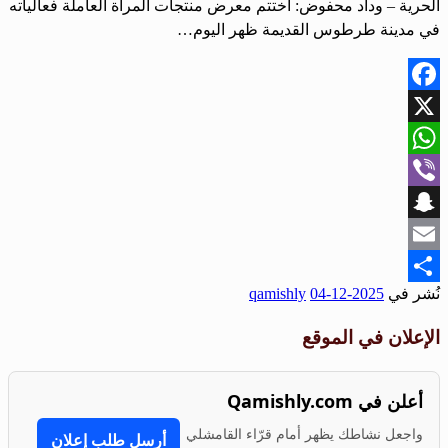
الحرية – وداد محفوض: اختتم معرض منتجات المرأة العاملة فعالياته
في مدينة طرطوس القديمة ظهر اليوم…
Facebook
X
WhatsApp
Viber
Snapchat
Email
نُشر في
2025-12-04
qamishly
Share
الإعلان في الموقع
أعلن في Qamishly.com
واجعل نشاطك يظهر أمام قرّاء القامشلي
أرسل طلب إعلان