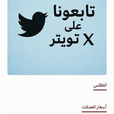
الطقس
طقس القامشلي
أسعار العملات