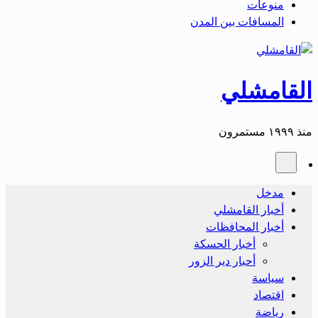
منوعات
المسافات بين المدن
القامشلي
منذ ١٩٩٩ مستمرون
مدخل
أخبار القامشلي
أخبار المحافظات
أخبار الحسكة
أحبار دير الزور
سياسة
اقتصاد
رياضة