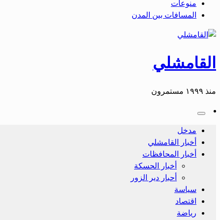
منوعات
المسافات بين المدن
القامشلي
منذ ١٩٩٩ مستمرون
مدخل
أخبار القامشلي
أخبار المحافظات
أخبار الحسكة
أحبار دير الزور
سياسة
اقتصاد
رياضة