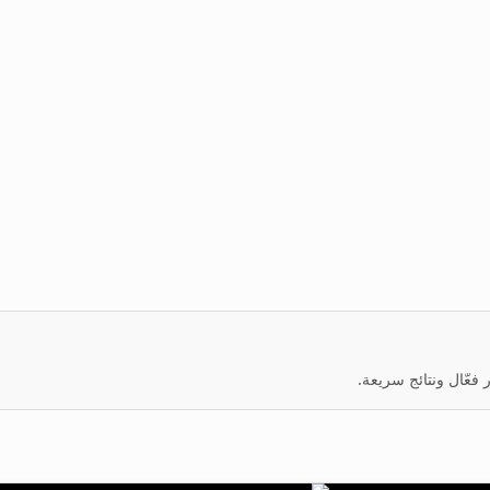
عّال ونتائج سريعة.