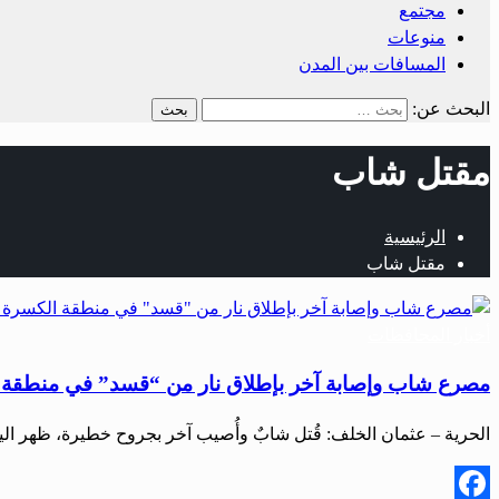
مجتمع
منوعات
المسافات بين المدن
البحث عن:
مقتل شاب
الرئيسية
مقتل شاب
أخبار المحافظات
مصرع شاب وإصابة آخر بإطلاق نار من “قسد” في منطقة ا
الحرية – عثمان الخلف: قُتل شابٌ وأُصيب آخر بجروح خطيرة، ظهر اليوم