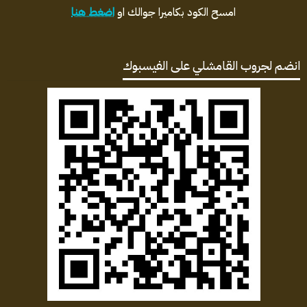
امسح الكود بكاميرا جوالك او
اضغط هنا
انضم لجروب القامشلي على الفيسبوك