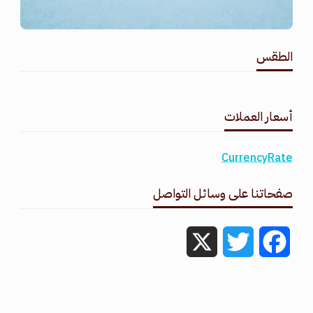
الطقس
طقس القامشلي
أسعار العملات
CurrencyRate
صفحاتنا على وسائل التواصل
X
Twitter
Facebook