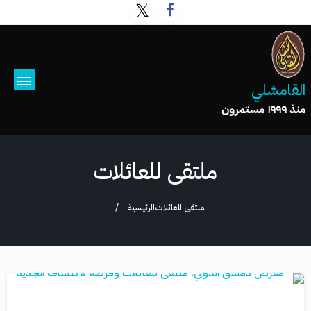
القامشلي
منذ ١٩٩٩ مستمرون
ملتقى للعائلات
ملتقى للعائلات
الرئيسية