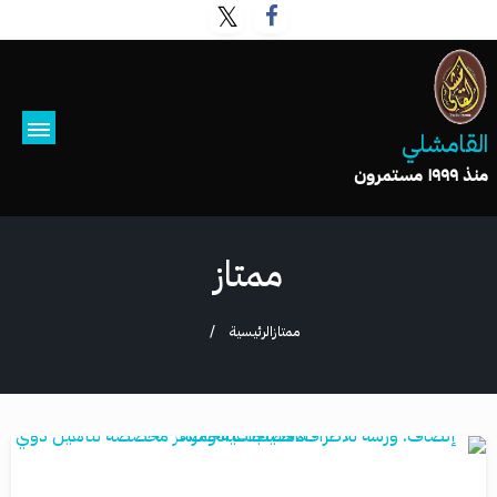
القامشلي
منذ ١٩٩٩ مستمرون
ممتاز
ممتاز
الرئيسية