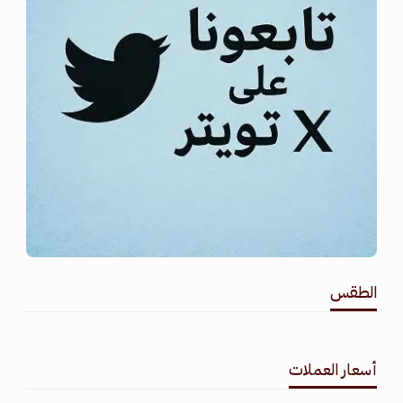
الطقس
طقس القامشلي
أسعار العملات