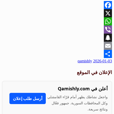
Facebook
X
WhatsApp
Viber
Snapchat
Email
نُشر
qamishly
2026-01-03
Share
في
الإعلان في الموقع
أعلن في Qamishly.com
واجعل نشاطك يظهر أمام قرّاء القامشلي
أرسل طلب إعلان
وكل المحافظات السورية. جمهور فعّال
ونتائج سريعة.