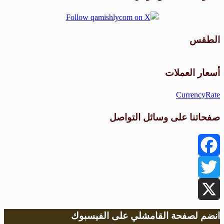
الطقس
طقس القامشلي
أسعار العملات
CurrencyRate
صفحاتنا على وسائل التواصل
Facebook
Twitter
X
انضم لصفحة القامشلي على الفيسبوك