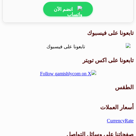
انضم الآن
تابعونا على فيسبوك
تابعونا على اكس تويتر
الطقس
طقس القامشلي
أسعار العملات
CurrencyRate
صفحاتنا على وسائل التواصل