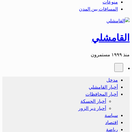
منوعات
المسافات بين المدن
القامشلي
منذ ١٩٩٩ مستمرون
مدخل
أخبار القامشلي
أخبار المحافظات
أخبار الحسكة
أحبار دير الزور
سياسة
اقتصاد
رياضة