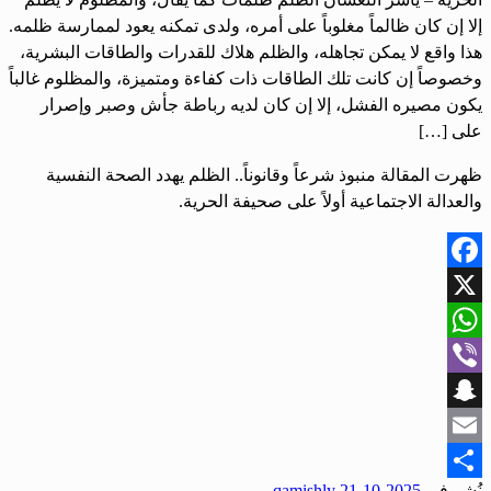
إلا إن كان ظالماً مغلوباً على أمره، ولدى تمكنه يعود لممارسة ظلمه.
هذا واقع لا يمكن تجاهله، والظلم هلاك للقدرات والطاقات البشرية،
وخصوصاً إن كانت تلك الطاقات ذات كفاءة ومتميزة، والمظلوم غالباً
يكون مصيره الفشل، إلا إن كان لديه رباطة جأش وصبر وإصرار
على […]
ظهرت المقالة منبوذ شرعاً وقانوناً.. الظلم يهدد الصحة النفسية
والعدالة الاجتماعية أولاً على صحيفة الحرية.
Facebook
X
WhatsApp
Viber
Snapchat
Email
نُشر في
2025-10-21
qamishly