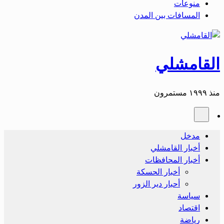
منوعات
المسافات بين المدن
القامشلي
منذ ١٩٩٩ مستمرون
مدخل
أخبار القامشلي
أخبار المحافظات
أخبار الحسكة
أحبار دير الزور
سياسة
اقتصاد
رياضة