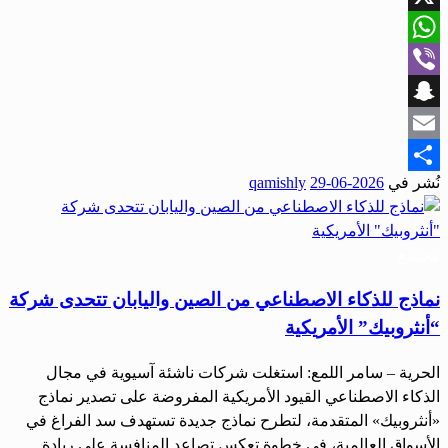
X
WhatsApp
Viber
Snapchat
Email
نُشر في
2026-06-29
qamishly
Share
مجتمع
نماذج للذكاء الاصطناعي من الصين واليابان تتحدى شركة
“أنثروبيك” الأمريكية
الحرية – سامر اللمع: استغلت شركات ناشئة آسيوية في مجال
الذكاء الاصطناعي القيود الأمريكية المفروضة على تصدير نماذج
«أنثروبيك» المتقدمة، لتطرح نماذج جديدة تستهدف سد الفراغ في
الأسواق العالمية، في خطوة تعكس تصاعد المنافسة على ريادة