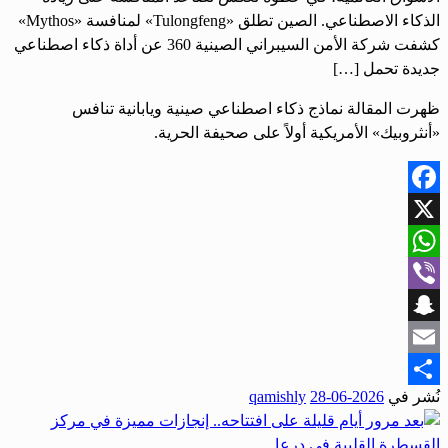
الذكاء الاصطناعي. الصين تطلق «Tulongfeng» لمنافسة «Mythos»
كشفت شركة الأمن السيبراني الصينية 360 عن أداة ذكاء اصطناعي
جديدة تحمل […]
ظهرت المقالة نماذج ذكاء اصطناعي صينية ويابانية تنافس
«أنثروبيك» الأمريكية أولاً على صحيفة الحرية.
Facebook
X
WhatsApp
Viber
Snapchat
Email
نُشر في
2026-06-28
qamishly
Share