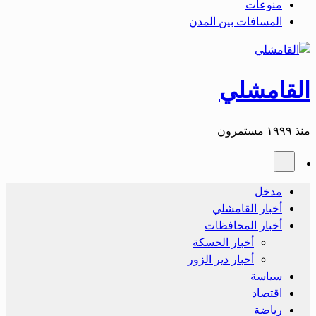
منوعات
المسافات بين المدن
القامشلي
منذ ١٩٩٩ مستمرون
مدخل
أخبار القامشلي
أخبار المحافظات
أخبار الحسكة
أحبار دير الزور
سياسة
اقتصاد
رياضة