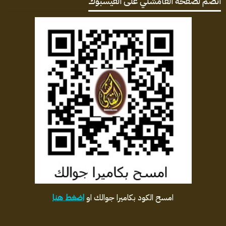
انضم لصفحة القامشلي على الفيسبوك
امسح الكود بكاميرا جوالك او
اضغط هنا