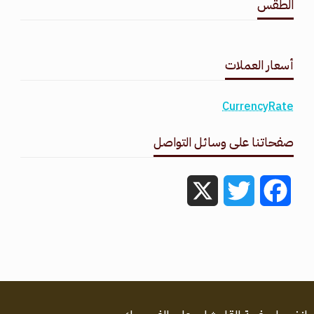
الطقس
طقس القامشلي
أسعار العملات
CurrencyRate
صفحاتنا على وسائل التواصل
X
Twitter
Facebook