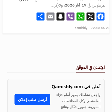
طرطوس في 19 أيار 2026، وتتركز…
Share
Snapchat
Email
WhatsApp
Viber
Facebook
X
qamishly
2026-05-21
الإعلان في الموقع
أعلن في Qamishly.com
واجعل نشاطك يظهر أمام قرّاء
أرسل طلب إعلان
القامشلي وكل المحافظات
السورية. جمهور فعّال ونتائج