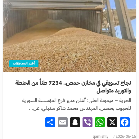
أخبار المحافظات
نجاح تسويقي في مخازن حمص.. 7234 طناً من الحنطة
والتوريد متواصل
الحرية – ميمونة العلي: أعلن مدير فرع المؤسسة السورية
للحبوب بحمص، المهندس محمد شاكر سنبلي، عن…
Share
Snapchat
Email
WhatsApp
Viber
Facebook
X
qamishly
2026-06-16