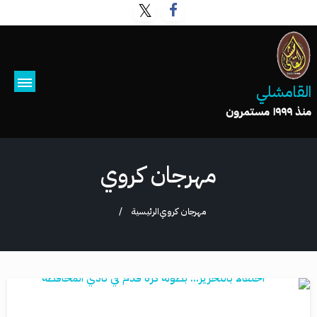
القامشلي
منذ ١٩٩٩ مستمرون
مهرجان كروي
مهرجان كروي
الرئيسية