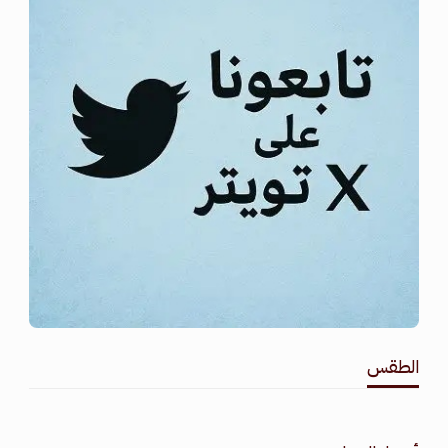
الطقس
طقس القامشلي