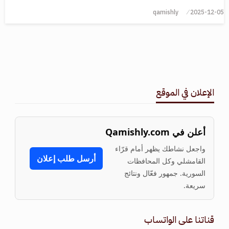
qamishly
2025-12-05
الإعلان في الموقع
أعلن في Qamishly.com
واجعل نشاطك يظهر أمام قرّاء
أرسل طلب إعلان
القامشلي وكل المحافظات
السورية. جمهور فعّال ونتائج
سريعة.
قناتنا على الواتساب