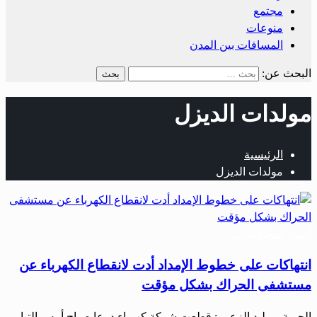
مجتمع
منوعات
المسافات بين المدن
البحث عن:
مولدات الديزل
الرئيسية
مولدات الديزل
أخبار المحافظات
انتهاكات على خطوط الإمداد أدت لانقطاع الكهرباء عن
مستشفى الحراك بشكل مؤقت
الحرية – وليد الزعبي: قطعت شركة كهرباء درعا صباح أمس التيار