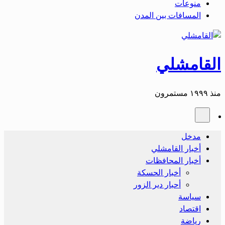
منوعات
المسافات بين المدن
القامشلي
منذ ١٩٩٩ مستمرون
مدخل
أخبار القامشلي
أخبار المحافظات
أخبار الحسكة
أحبار دير الزور
سياسة
اقتصاد
رياضة