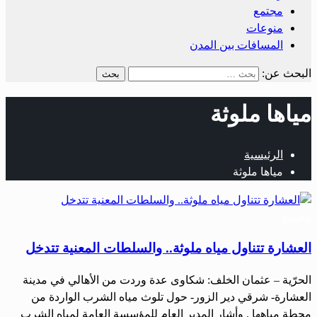
مجتمع
منوعات
المسافات بين المدن
البحث عن:
مياها ملوثة
الرئيسية
مياها ملوثة
مجتمع
العشارة تتناول مياه ملوثة.. والسلطات المعنية تتدخل
الحرّية – عثمان الخلف: شكاوى عدة وردت من الأهالي في مدينة
العشارة- شرقي دير الزور- حول تلوث مياه الشرب الواردة من
محطة مياهها . وأشار المدير العام للمؤسسة العامة لمياه الشرب