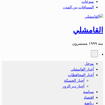
منوعات
المسافات بين المدن
القامشلي
منذ ١٩٩٩ مستمرون
مدخل
أخبار القامشلي
أخبار المحافظات
أخبار الحسكة
أحبار دير الزور
سياسة
اقتصاد
رياضة