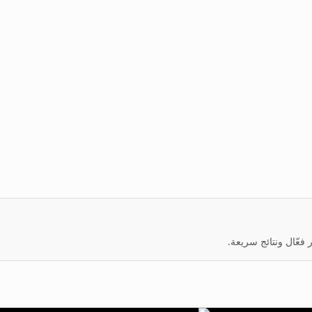
عّال ونتائج سريعة.