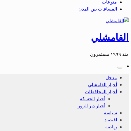
منوعات
المسافات بين المدن
القامشلي
منذ ١٩٩٩ مستمرون
مدخل
أخبار القامشلي
أخبار المحافظات
أخبار الحسكة
أحبار دير الزور
سياسة
اقتصاد
رياضة