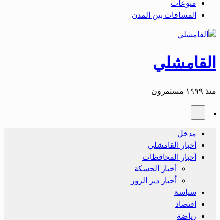
منوعات
المسافات بين المدن
القامشلي
منذ ١٩٩٩ مستمرون
مدخل
أخبار القامشلي
أخبار المحافظات
أخبار الحسكة
أحبار دير الزور
سياسة
اقتصاد
رياضة