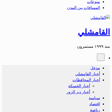
منوعات
المسافات بين المدن
القامشلي
منذ ١٩٩٩ مستمرون
مدخل
أخبار القامشلي
أخبار المحافظات
أخبار الحسكة
أحبار دير الزور
سياسة
اقتصاد
رياضة