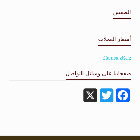
الطقس
طقس القامشلي
أسعار العملات
CurrencyRate
صفحاتنا على وسائل التواصل
X
Twitter
Facebook