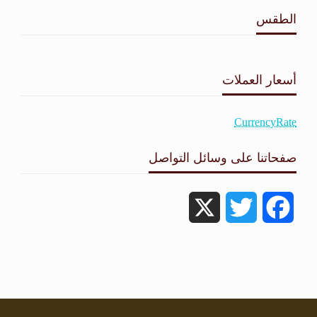
الطقس
طقس القامشلي
أسعار العملات
CurrencyRate
صفحاتنا على وسائل التواصل
X
Twitter
Facebook