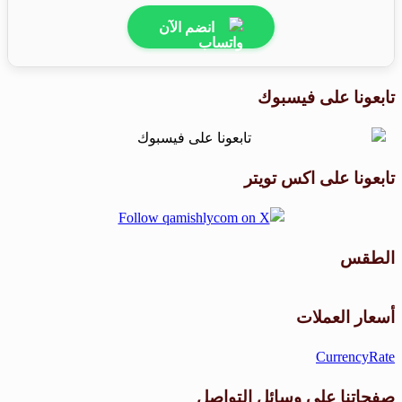
انضم الآن
تابعونا على فيسبوك
تابعونا على اكس تويتر
الطقس
طقس القامشلي
أسعار العملات
CurrencyRate
صفحاتنا على وسائل التواصل