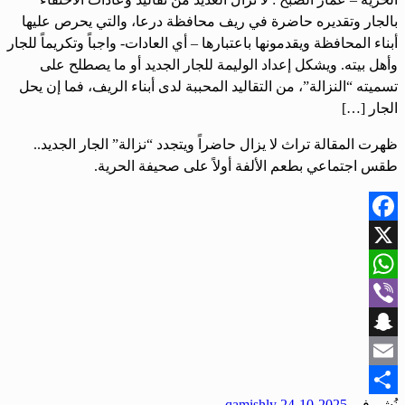
بالجار وتقديره حاضرة في ريف محافظة درعا، والتي يحرص عليها
أبناء المحافظة ويقدمونها باعتبارها – أي العادات- واجباً وتكريماً للجار
وأهل بيته. ويشكل إعداد الوليمة للجار الجديد أو ما يصطلح على
تسميته “النزالة”، من التقاليد المحببة لدى أبناء الريف، فما إن يحل
الجار […]
ظهرت المقالة تراث لا يزال حاضراً ويتجدد “نزالة” الجار الجديد..
طقس اجتماعي بطعم الألفة أولاً على صحيفة الحرية.
Facebook
X
WhatsApp
Viber
Snapchat
Email
نُشر في
2025-10-24
qamishly