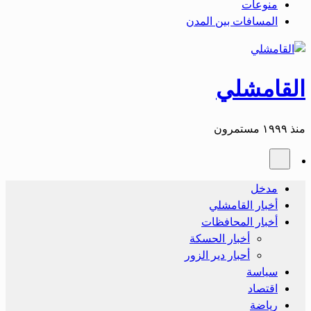
منوعات
المسافات بين المدن
القامشلي
منذ ١٩٩٩ مستمرون
مدخل
أخبار القامشلي
أخبار المحافظات
أخبار الحسكة
أحبار دير الزور
سياسة
اقتصاد
رياضة