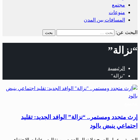
مجتمع
منوعات
المسافات بين المدن
البحث عن:
“نزالة”
الرئيسية
"نزالة"
مجتمع
إرث متجدد ومستمر.. “نزالة” الوافد الجديد: تقليد
اجتماعي ينبض بالود
الحرية – عمار الصبح : لا تزال العديد من تقاليد وعادات الاحتفاء