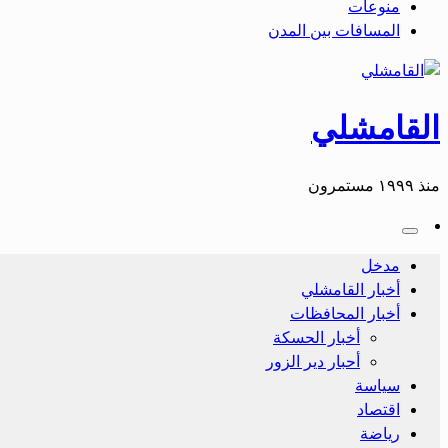
منوعات
المسافات بين المدن
القامشلي
منذ ١٩٩٩ مستمرون
مدخل
أخبار القامشلي
أخبار المحافظات
أخبار الحسكة
أحبار دير الزور
سياسة
اقتصاد
رياضة