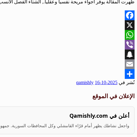
ظهرت المقالة يوفر أجواء مريحة نفسياً وعقلياً., الشتاء الفصل الأنس
Facebook
X
WhatsApp
Viber
Snapchat
Email
نُشر في
2025-10-16
qamishly
Share
الإعلان في الموقع
أعلن في Qamishly.com
واجعل نشاطك يظهر أمام قرّاء القامشلي وكل المحافظات السورية. جمهور ف