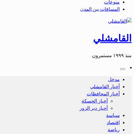
منوعات
المسافات بين المدن
القامشلي
منذ ١٩٩٩ مستمرون
مدخل
أخبار القامشلي
أخبار المحافظات
أخبار الحسكة
أحبار دير الزور
سياسة
اقتصاد
رياضة