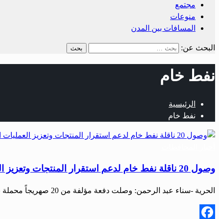
مجتمع
منوعات
المسافات بين المدن
البحث عن:
نفط خام
الرئيسية
نفط خام
أخبار المحافظات
وصول 20 ناقلة نفط خام لدعم استقرار المنتجات وتعزيز العمليات التشغيلية لمصفاة بانياس
الحرية -سناء عبد الرحمن: وصلت دفعة مؤلفة من 20 صهريجاً محملة بالنفط الخام إلى الشركة السورية…