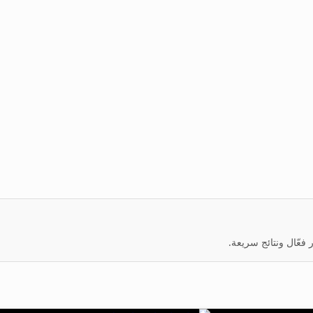
عّال ونتائج سريعة.