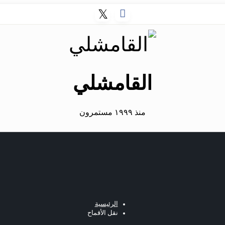
القامشلي
منذ ١٩٩٩ مستمرون
الرئيسية
نقل الأقماح