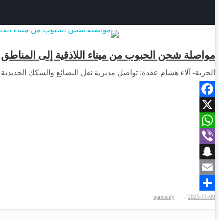
مواصلة شحن الحبوب من ميناء اللاذقية إلى المناطق
الحرية- آلاء هشام عقدة: تواصل مديرية نقل البضائع والسكك الحديدية عمليات
Facebook
X
WhatsApp
Viber
Snapchat
Email
نُشر
qamishly
2025-11-09
Share
في