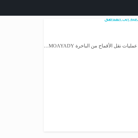
أخبار المحافظات
 نقل الأقماح من الباخرة MOAYADY…