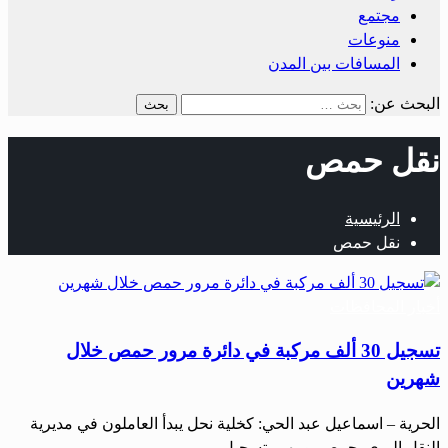
مجتمع
منوعات
المسافات بين المدن
البحث عن:
نقل حمص
الرئيسية
نقل حمص
أخبار المحافظات
تسجيل 30 ألف مركبة في دائرة مرور حمص خلال
شهرين
الحرية – اسماعيل عبد الحي: كخلية نحل يبدأ العاملون في مديرية
النقل البري بحمص يومهم بتسجيل…