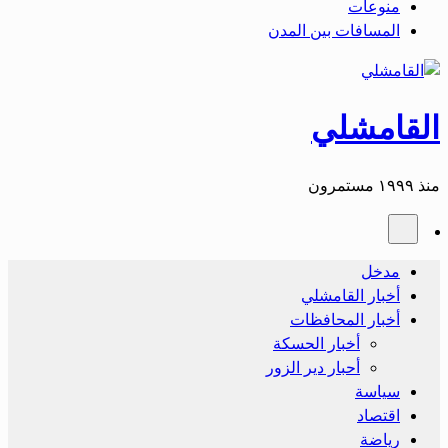
منوعات
المسافات بين المدن
القامشلي
منذ ١٩٩٩ مستمرون
مدخل
أخبار القامشلي
أخبار المحافظات
أخبار الحسكة
أحبار دير الزور
سياسة
اقتصاد
رياضة