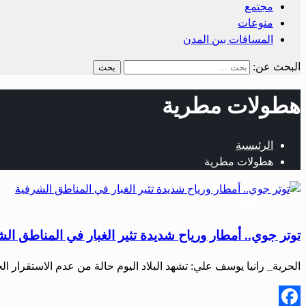
مجتمع
منوعات
المسافات بين المدن
البحث عن:
هطولات مطرية
الرئيسية
هطولات مطرية
أخبار المحافظات
توتر جوي.. أمطار ورياح شديدة تثير الغبار في المناطق ال
الحرية_ رانيا يوسف علي: تشهد البلاد اليوم حالة من عدم الاستقرار