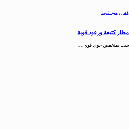
أمطار كثيفة ورعود قوية
وم السبت بمنخفض جوي قوي،…