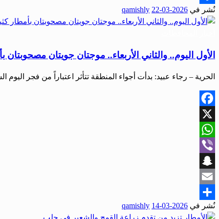
نُشر في
2026-03-22
qamishly
Share
أخبار المحافظات
الأول اليوم.. والثاني الأربعاء.. موجتان جويتان مصحوبتان ب
الحرية – رجاء عبيد: بدأت أجواء المنطقة تتأثر اعتباراً من فجر الي
Facebook
X
WhatsApp
Viber
Snapchat
Email
نُشر في
2026-03-14
qamishly
Share