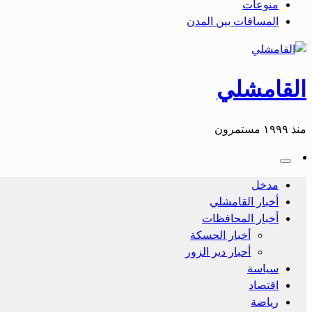
منوعات
المسافات بين المدن
القامشلي
منذ ١٩٩٩ مستمرون
مدخل
أخبار القامشلي
أخبار المحافظات
أخبار الحسكة
أحبار دير الزور
سياسة
اقتصاد
رياضة