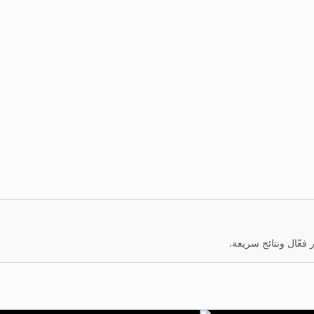
عّال ونتائج سريعة.