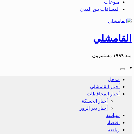
منوعات
المسافات بين المدن
القامشلي
منذ ١٩٩٩ مستمرون
مدخل
أخبار القامشلي
أخبار المحافظات
أخبار الحسكة
أحبار دير الزور
سياسة
اقتصاد
رياضة