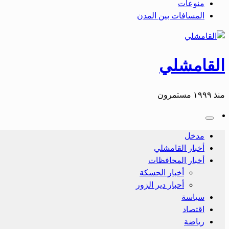
منوعات
المسافات بين المدن
القامشلي
منذ ١٩٩٩ مستمرون
مدخل
أخبار القامشلي
أخبار المحافظات
أخبار الحسكة
أحبار دير الزور
سياسة
اقتصاد
رياضة