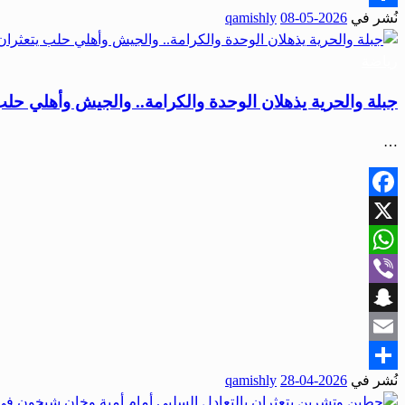
نُشر في
2026-05-08
qamishly
Share
رياضة
جبلة والحرية يذهلان الوحدة والكرامة.. والجيش وأهلي حلب 
…
Facebook
X
WhatsApp
Viber
Snapchat
Email
نُشر في
2026-04-28
qamishly
Share