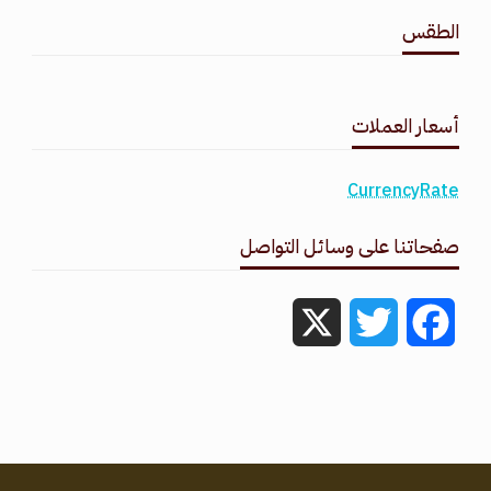
الطقس
طقس القامشلي
أسعار العملات
CurrencyRate
صفحاتنا على وسائل التواصل
X
Twitter
Facebook