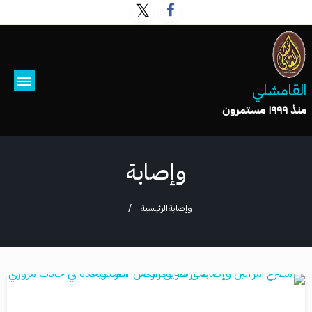
القامشلي
منذ ١٩٩٩ مستمرون
وإصابة
وإصابة
الرئيسية