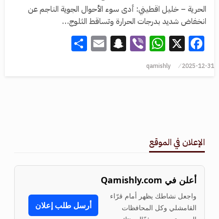
الحرية – خليل اقطيني: أدى سوء الأحوال الجوية الناجم عن
انخفاض شديد بدرجات الحرارة وتساقط الثلوج…
Share
Snapchat
Email
WhatsApp
Viber
Facebook
X
qamishly
2025-12-31
الإعلان في الموقع
أعلن في Qamishly.com
واجعل نشاطك يظهر أمام قرّاء
أرسل طلب إعلان
القامشلي وكل المحافظات