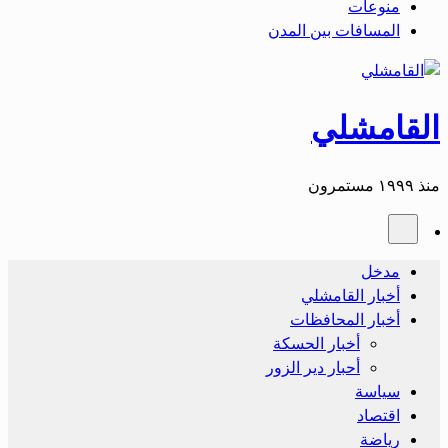
منوعات
المسافات بين المدن
القامشلي
منذ ١٩٩٩ مستمرون
مدخل
أخبار القامشلي
أخبار المحافظات
أخبار الحسكة
أحبار دير الزور
سياسة
اقتصاد
رياضة