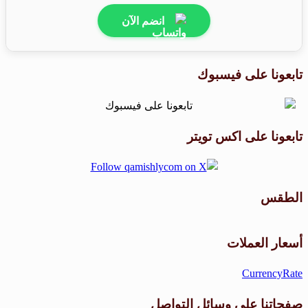
انضم الآن
تابعونا على فيسبوك
تابعونا على اكس تويتر
الطقس
طقس القامشلي
أسعار العملات
CurrencyRate
صفحاتنا على وسائل التواصل