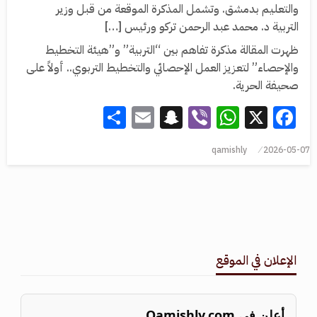
والتعليم بدمشق. وتشمل المذكرة الموقعة من قبل وزير
التربية د. محمد عبد الرحمن تركو ورئيس […]
ظهرت المقالة مذكرة تفاهم بين “التربية” و”هيئة التخطيط
والإحصاء” لتعزيز العمل الإحصائي والتخطيط التربوي.. أولاً على
صحيفة الحرية.
Share
Snapchat
Email
WhatsApp
Viber
Facebook
X
qamishly
2026-05-07
الإعلان في الموقع
أعلن في Qamishly.com