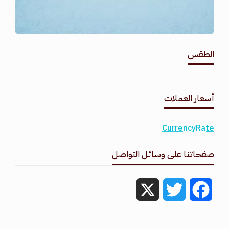
الطقس
طقس القامشلي
أسعار العملات
CurrencyRate
صفحاتنا على وسائل التواصل
X
Twitter
Facebook