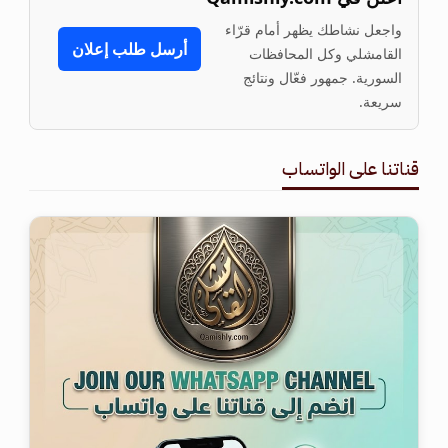
واجعل نشاطك يظهر أمام قرّاء
أرسل طلب إعلان
القامشلي وكل المحافظات
السورية. جمهور فعّال ونتائج
سريعة.
قناتنا على الواتساب